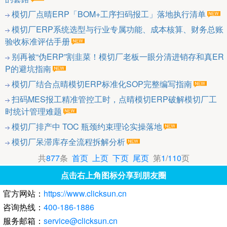
模切厂点晴ERP「BOM+工序扫码报工」落地执行清单
模切厂ERP系统选型与行业专属功能、成本核算、财务总账
验收标准评估手册
别再被“伪ERP”割韭菜！模切厂老板一眼分清进销存和真ER
P的避坑指南
模切厂结合点晴模切ERP标准化SOP完整编写指南
扫码MES报工精准管控工时，点晴模切ERP破解模切厂工
时统计管理难题
模切厂排产中 TOC 瓶颈约束理论实操落地
模切厂呆滞库存全流程拆解分析
共
877
条
首页
上页
下页
尾页
第
1
/
110
页
点击右上角图标分享到朋友圈
官方网站：
https://www.clicksun.cn
咨询热线：
400-186-1886
服务邮箱：
service@clicksun.cn