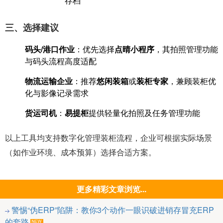
存档‌
三、选择建议
码头/港口作业
‌：优先选择‌
点晴小程序
‌，其拍照管理功能
与码头流程高度适配‌
物流运输企业
‌：推荐‌
悠闲装箱
‌或‌
装柜专家
‌，兼顾装柜优
化与影像记录需求‌
货运司机
‌：‌
易提柜
‌提供轻量化拍照及任务管理功能‌
以上工具均支持数字化管理装柜流程，企业可根据实际场景
（如作业环境、成本预算）选择合适方案。
更多精彩文章浏览...
警惕“伪ERP”陷阱：教你3个动作一眼识破进销存冒充ERP
的套路