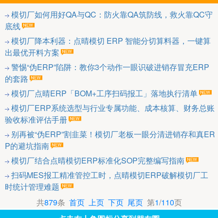
模切厂如何用好QA与QC：防火靠QA筑防线，救火靠QC守
底线
模切厂降本利器：点晴模切 ERP 智能分切算料器，一键算
出最优开料方案
警惕“伪ERP”陷阱：教你3个动作一眼识破进销存冒充ERP
的套路
模切厂点晴ERP「BOM+工序扫码报工」落地执行清单
模切厂ERP系统选型与行业专属功能、成本核算、财务总账
验收标准评估手册
别再被“伪ERP”割韭菜！模切厂老板一眼分清进销存和真ER
P的避坑指南
模切厂结合点晴模切ERP标准化SOP完整编写指南
扫码MES报工精准管控工时，点晴模切ERP破解模切厂工
时统计管理难题
共
879
条
首页
上页
下页
尾页
第
1
/
110
页